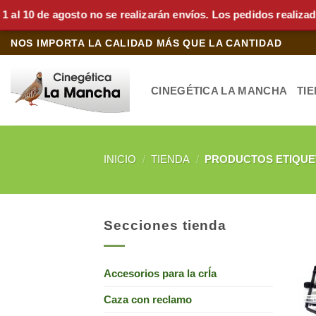
0 de agosto no se realizarán envíos. Los pedidos realizados du
Saltar
NOS IMPORTA LA CALIDAD MÁS QUE LA CANTIDAD
al
contenido
CINEGÉTICA LA MANCHA
TI
INICIO
/
TIENDA
/
PRODUCTOS ETIQUE
Secciones tienda
Accesorios para la crÍa
Caza con reclamo