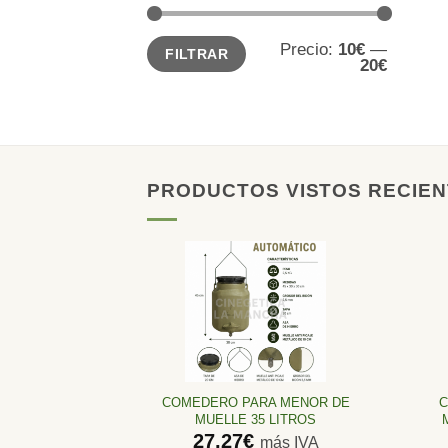
Precio
Precio
Precio:
10€
—
FILTRAR
mínimo
máximo
20€
PRODUCTOS VISTOS RECIE
Añadir
a la
lista de
deseos
COMEDERO PARA MENOR DE
C
MUELLE 35 LITROS
27,27
€
más IVA