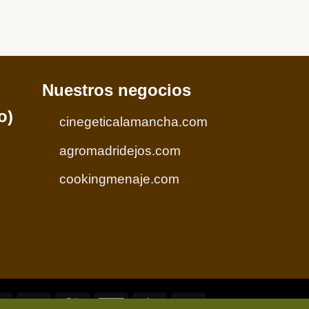
Nuestros negocios
o)
cinegeticalamancha.com
agromadridejos.com
cookingmenaje.com
Visa
PayPal
MasterCard
American
Credit
Visa