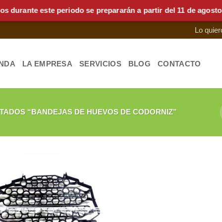
rante este periodo se prepararán a partir del 11 de agosto.
Lo quier
ENDA
LA EMPRESA
SERVICIOS
BLOG
CONTACTO
TADOS “BANDEJAS DE HUEVOS DE CODORNIZ”
Añadir
a la
lista de
deseos