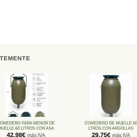
NTEMENTE
Añadir
Añadir
a la
a la
lista de
lista de
deseos
deseos
OMEDERO PARA MENOR DE
COMEDERO DE MUELLE 6
MUELLE 60 LITROS CON ASA
LTROS CON ARGOLLAS
42,98
€
29,75
€
más IVA
más IVA