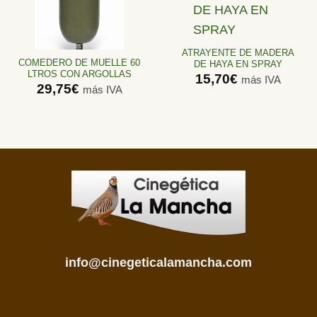
Añadir
Añadir
a la
a la
lista de
lista de
ATRAYENTE DE MADERA
deseos
deseos
COMEDERO DE MUELLE 60
DE HAYA EN SPRAY
LTROS CON ARGOLLAS
15,70
€
más IVA
29,75
€
más IVA
info@cinegeticalamancha.com