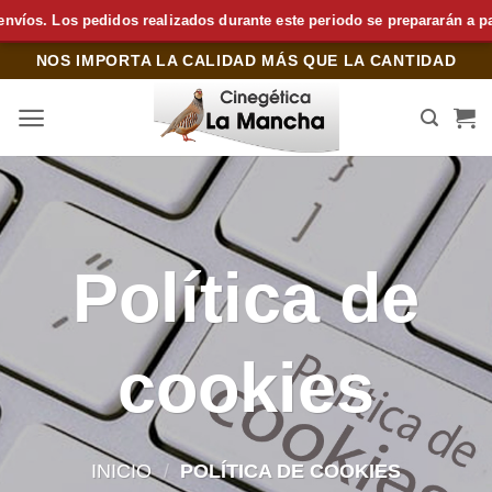
 pedidos realizados durante este periodo se prepararán a partir del 1
Saltar
NOS IMPORTA LA CALIDAD MÁS QUE LA CANTIDAD
al
contenido
Política de
cookies
INICIO
/
POLÍTICA DE COOKIES