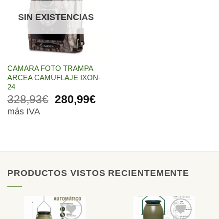
lista de
deseos
SIN EXISTENCIAS
CAMARA FOTO TRAMPA
ARCEA CAMUFLAJE IXON-
24
El
El
328,93
€
280,99
€
precio
precio
más IVA
original
actual
era:
es:
328,93€.
280,99€.
PRODUCTOS VISTOS RECIENTEMENTE