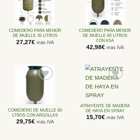
Añadir
Añadir
a la
a la
lista de
lista de
deseos
deseos
COMEDERO PARA MENOR
COMEDERO PARA MENOR
DE MUELLE 35 LITROS
DE MUELLE 60 LITROS
CON ASA
27,27
€
más IVA
42,98
€
más IVA
Añadir
Añadir
a la
a la
lista de
lista de
ATRAYENTE DE MADERA
deseos
deseos
COMEDERO DE MUELLE 60
DE HAYA EN SPRAY
LTROS CON ARGOLLAS
15,70
€
más IVA
29,75
€
más IVA