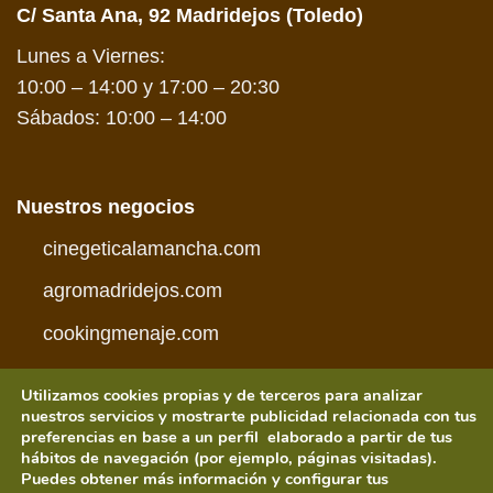
C/ Santa Ana, 92 Madridejos (Toledo)
Lunes a Viernes:
10:00 – 14:00 y 17:00 – 20:30
Sábados: 10:00 – 14:00
Nuestros negocios
cinegeticalamancha.com
agromadridejos.com
cookingmenaje.com
Utilizamos cookies propias y de terceros para analizar
nuestros servicios y mostrarte publicidad relacionada con tus
preferencias en base a un perfil elaborado a partir de tus
hábitos de navegación (por ejemplo, páginas visitadas).
Visa
PayPal
MasterCard
American
Credit
Visa
Puedes obtener más información y configurar tus
Express
Card
Electron