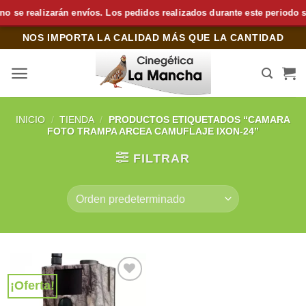
e realizarán envíos. Los pedidos realizados durante este periodo se p
Saltar
NOS IMPORTA LA CALIDAD MÁS QUE LA CANTIDAD
al
contenido
INICIO
/
TIENDA
/
PRODUCTOS ETIQUETADOS “CAMARA
FOTO TRAMPA ARCEA CAMUFLAJE IXON-24”
FILTRAR
¡Oferta!
Añadir
a la