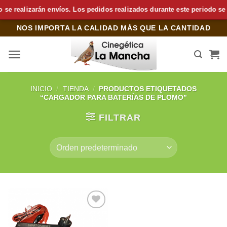
 realizarán envíos. Los pedidos realizados durante este periodo se pre
Saltar
NOS IMPORTA LA CALIDAD MÁS QUE LA CANTIDAD
al
contenido
INICIO
/
TIENDA
/
PRODUCTOS ETIQUETADOS
“CARGADOR PARA BATERÍAS DE PLOMO”
FILTRAR
Añadir
a la