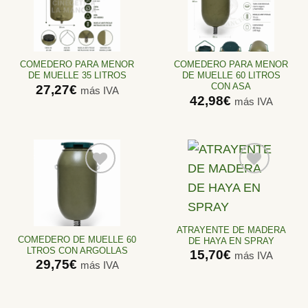
Añadir
Añadir
a la
a la
lista de
lista de
deseos
deseos
COMEDERO PARA MENOR
COMEDERO PARA MENOR
DE MUELLE 35 LITROS
DE MUELLE 60 LITROS
CON ASA
27,27
€
más IVA
42,98
€
más IVA
Añadir
Añadir
a la
a la
lista de
lista de
ATRAYENTE DE MADERA
deseos
deseos
COMEDERO DE MUELLE 60
DE HAYA EN SPRAY
LTROS CON ARGOLLAS
15,70
€
más IVA
29,75
€
más IVA