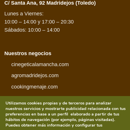
C/ Santa Ana, 92 Madridejos (Toledo)
Lunes a Viernes:
10:00 – 14:00 y 17:00 – 20:30
Sábados: 10:00 – 14:00
Nuestros negocios
cinegeticalamancha.com
agromadridejos.com
cookingmenaje.com
Utilizamos cookies propias y de terceros para analizar
nuestros servicios y mostrarte publicidad relacionada con tus
preferencias en base a un perfil elaborado a partir de tus
hábitos de navegación (por ejemplo, páginas visitadas).
Visa
PayPal
MasterCard
American
Credit
Visa
Puedes obtener más información y configurar tus
Express
Card
Electron