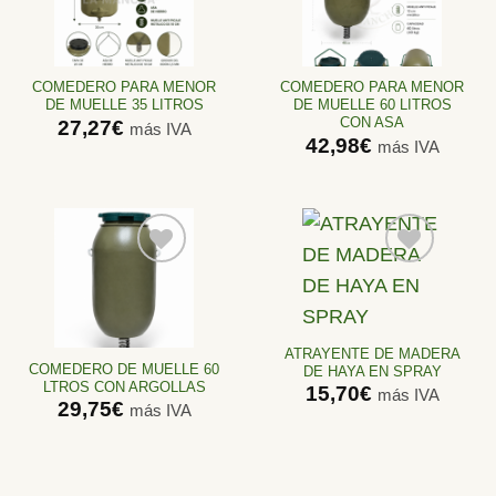
Añadir
Añadir
a la
a la
lista de
lista de
deseos
deseos
COMEDERO PARA MENOR
COMEDERO PARA MENOR
DE MUELLE 35 LITROS
DE MUELLE 60 LITROS
CON ASA
27,27
€
más IVA
42,98
€
más IVA
Añadir
Añadir
a la
a la
lista de
lista de
ATRAYENTE DE MADERA
deseos
deseos
COMEDERO DE MUELLE 60
DE HAYA EN SPRAY
LTROS CON ARGOLLAS
15,70
€
más IVA
29,75
€
más IVA