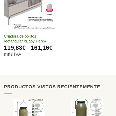
lista de
deseos
Criadora de pollitos
rectangular «Baby Park»
Rango
119,83
€
-
161,16
€
de
más IVA
precios:
desde
119,83€
hasta
161,16€
PRODUCTOS VISTOS RECIENTEMENTE