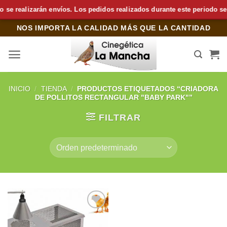
 realizarán envíos. Los pedidos realizados durante este periodo se pr
Saltar
NOS IMPORTA LA CALIDAD MÁS QUE LA CANTIDAD
al
contenido
INICIO
/
TIENDA
/
PRODUCTOS ETIQUETADOS “CRIADORA
DE POLLITOS RECTANGULAR "BABY PARK"”
FILTRAR
Añadir
a la