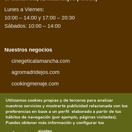
Lunes a Viernes:
10:00 – 14:00 y 17:00 – 20:30
Sábados: 10:00 – 14:00
Nuestros negocios
cinegeticalamancha.com
agromadridejos.com
cookingmenaje.com
Utilizamos cookies propias y de terceros para analizar
nuestros servicios y mostrarte publicidad relacionada con tus
preferencias en base a un perfil elaborado a partir de tus
hábitos de navegación (por ejemplo, páginas visitadas).
Visa
PayPal
MasterCard
American
Credit
Visa
Puedes obtener más información y configurar tus
Express
Card
Electron
CONDICIONES DE COMPRA
POLÍTICA DE PRIVACIDAD
ajustes