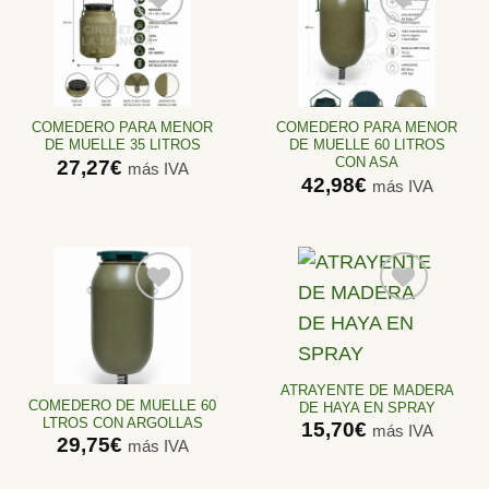
Añadir
Añadir
a la
a la
lista de
lista de
deseos
deseos
COMEDERO PARA MENOR
COMEDERO PARA MENOR
DE MUELLE 35 LITROS
DE MUELLE 60 LITROS
CON ASA
27,27
€
más IVA
42,98
€
más IVA
Añadir
Añadir
a la
a la
lista de
lista de
ATRAYENTE DE MADERA
deseos
deseos
COMEDERO DE MUELLE 60
DE HAYA EN SPRAY
LTROS CON ARGOLLAS
15,70
€
más IVA
29,75
€
más IVA