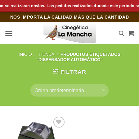
e realizarán envíos. Los pedidos realizados durante este periodo se p
Saltar
NOS IMPORTA LA CALIDAD MÁS QUE LA CANTIDAD
al
contenido
INICIO
/
TIENDA
/
PRODUCTOS ETIQUETADOS
“DISPENSADOR AUTOMÁTICO”
FILTRAR
Añadir
a la