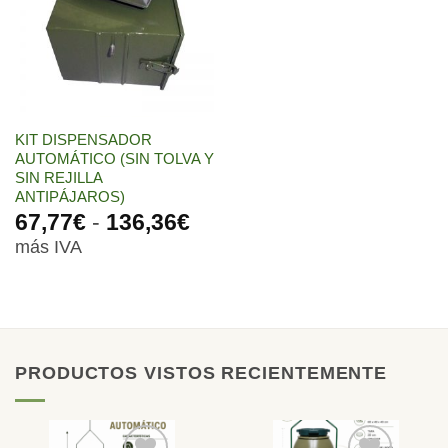
lista de
deseos
KIT DISPENSADOR
AUTOMÁTICO (SIN TOLVA Y
SIN REJILLA
ANTIPÁJAROS)
Rango
67,77
€
-
136,36
€
de
más IVA
precios:
desde
67,77€
hasta
136,36€
PRODUCTOS VISTOS RECIENTEMENTE