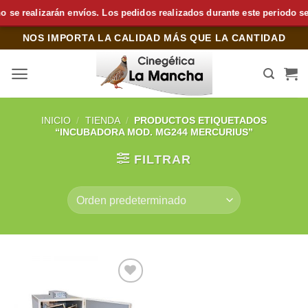
 realizarán envíos. Los pedidos realizados durante este periodo se pr
Saltar
NOS IMPORTA LA CALIDAD MÁS QUE LA CANTIDAD
al
contenido
INICIO
/
TIENDA
/
PRODUCTOS ETIQUETADOS
“INCUBADORA MOD. MG244 MERCURIUS”
FILTRAR
Añadir
a la