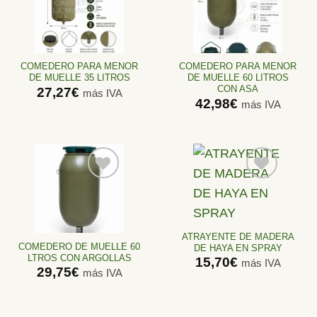
Añadir
Añadir
a la
a la
lista de
lista de
deseos
deseos
COMEDERO PARA MENOR
COMEDERO PARA MENOR
DE MUELLE 35 LITROS
DE MUELLE 60 LITROS
CON ASA
27,27
€
más IVA
42,98
€
más IVA
Añadir
Añadir
a la
a la
lista de
lista de
ATRAYENTE DE MADERA
deseos
deseos
COMEDERO DE MUELLE 60
DE HAYA EN SPRAY
LTROS CON ARGOLLAS
15,70
€
más IVA
29,75
€
más IVA