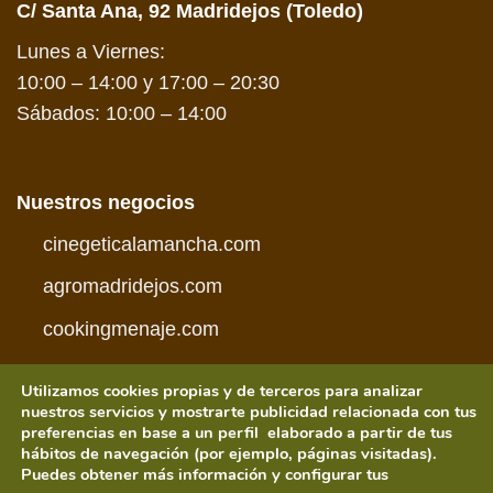
C/ Santa Ana, 92 Madridejos (Toledo)
Lunes a Viernes:
10:00 – 14:00 y 17:00 – 20:30
Sábados: 10:00 – 14:00
Nuestros negocios
cinegeticalamancha.com
agromadridejos.com
cookingmenaje.com
Utilizamos cookies propias y de terceros para analizar
nuestros servicios y mostrarte publicidad relacionada con tus
preferencias en base a un perfil elaborado a partir de tus
hábitos de navegación (por ejemplo, páginas visitadas).
Visa
PayPal
MasterCard
American
Credit
Visa
Puedes obtener más información y configurar tus
Express
Card
Electron