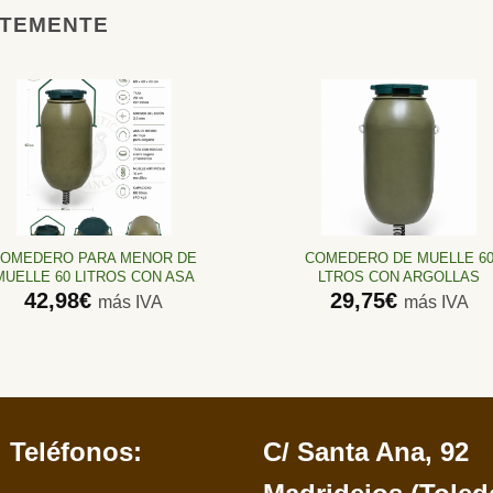
NTEMENTE
Añadir
Añadir
a la
a la
lista de
lista de
deseos
deseos
OMEDERO PARA MENOR DE
COMEDERO DE MUELLE 6
MUELLE 60 LITROS CON ASA
LTROS CON ARGOLLAS
42,98
€
29,75
€
más IVA
más IVA
Teléfonos:
C/ Santa Ana, 92