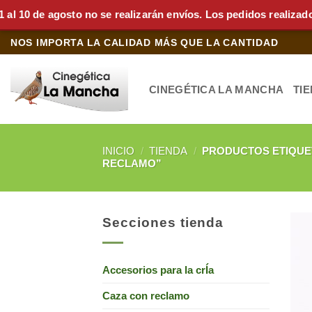
0 de agosto no se realizarán envíos. Los pedidos realizados d
Saltar
NOS IMPORTA LA CALIDAD MÁS QUE LA CANTIDAD
al
contenido
CINEGÉTICA LA MANCHA
TI
INICIO
/
TIENDA
/
PRODUCTOS ETIQUET
RECLAMO”
Secciones tienda
Accesorios para la crÍa
Caza con reclamo