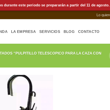
urante este periodo se prepararán a partir del 11 de agosto.
Lo quier
ENDA
LA EMPRESA
SERVICIOS
BLOG
CONTACTO
ADOS “PULPITILLO TELESCOPICO PARA LA CAZA CON
Añadir
a la
lista de
deseos