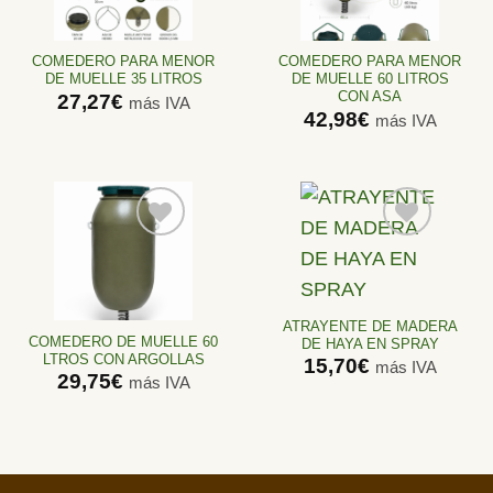
a la
a la
lista de
lista de
deseos
deseos
COMEDERO PARA MENOR
COMEDERO PARA MENOR
DE MUELLE 35 LITROS
DE MUELLE 60 LITROS
CON ASA
27,27
€
más IVA
42,98
€
más IVA
Añadir
Añadir
a la
a la
lista de
lista de
ATRAYENTE DE MADERA
deseos
deseos
COMEDERO DE MUELLE 60
DE HAYA EN SPRAY
LTROS CON ARGOLLAS
15,70
€
más IVA
29,75
€
más IVA