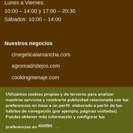
Lunes a Viernes:
10:00 – 14:00 y 17:00 – 20:30
Sábados: 10:00 – 14:00
Nuestros negocios
cinegeticalamancha.com
agromadridejos.com
cookingmenaje.com
Utilizamos cookies propias y de terceros para analizar
nuestros servicios y mostrarte publicidad relacionada con tus
preferencias en base a un perfil elaborado a partir de tus
hábitos de navegación (por ejemplo, páginas visitadas).
Visa
PayPal
MasterCard
American
Credit
Visa
Puedes obtener más información y configurar tus
Express
Card
Electron
CONDICIONES DE COMPRA
POLÍTICA DE PRIVACIDAD
ajustes
preferencias en
.
POLÍTICA DE COOKIES
AVISO LEGAL