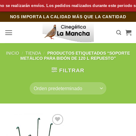
e realizarán envíos. Los pedidos realizados durante este periodo se p
Saltar
NOS IMPORTA LA CALIDAD MÁS QUE LA CANTIDAD
al
contenido
INICIO
/
TIENDA
/
PRODUCTOS ETIQUETADOS “SOPORTE
METÁLICO PARA BIDÓN DE 120 L REPUESTO”
FILTRAR
Añadir
a la