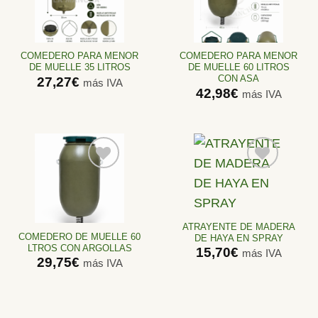
Añadir
Añadir
a la
a la
lista de
lista de
deseos
deseos
COMEDERO PARA MENOR
COMEDERO PARA MENOR
DE MUELLE 35 LITROS
DE MUELLE 60 LITROS
CON ASA
27,27
€
más IVA
42,98
€
más IVA
Añadir
Añadir
a la
a la
lista de
lista de
ATRAYENTE DE MADERA
deseos
deseos
COMEDERO DE MUELLE 60
DE HAYA EN SPRAY
LTROS CON ARGOLLAS
15,70
€
más IVA
29,75
€
más IVA