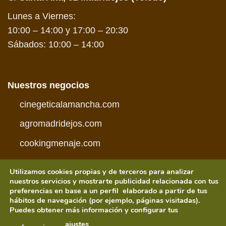
Lunes a Viernes:
10:00 – 14:00 y 17:00 – 20:30
Sábados: 10:00 – 14:00
Nuestros negocios
cinegeticalamancha.com
agromadridejos.com
cookingmenaje.com
Utilizamos cookies propias y de terceros para analizar
nuestros servicios y mostrarte publicidad relacionada con tus
preferencias en base a un perfil elaborado a partir de tus
hábitos de navegación (por ejemplo, páginas visitadas).
Visa
PayPal
MasterCard
American
Credit
Visa
Puedes obtener más información y configurar tus
Express
Card
Electron
CONDICIONES DE COMPRA
POLÍTICA DE PRIVACIDAD
ajustes