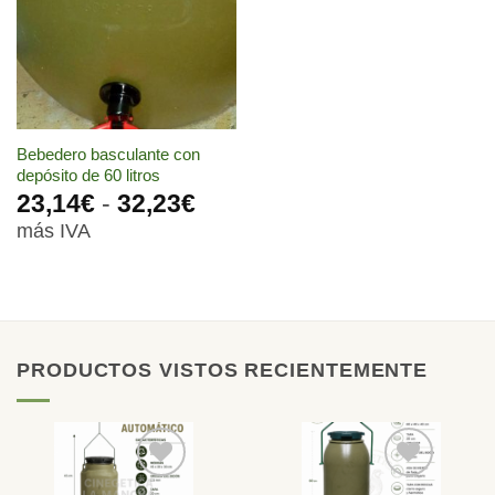
lista de
deseos
Bebedero basculante con
depósito de 60 litros
Rango
23,14
€
-
32,23
€
de
más IVA
precios:
desde
23,14€
hasta
32,23€
PRODUCTOS VISTOS RECIENTEMENTE