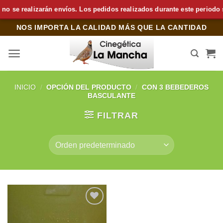
se realizarán envíos. Los pedidos realizados durante este periodo se 
Saltar
NOS IMPORTA LA CALIDAD MÁS QUE LA CANTIDAD
al
contenido
INICIO
/
OPCIÓN DEL PRODUCTO
/
CON 3 BEBEDEROS
BASCULANTE
FILTRAR
Añadir
a la