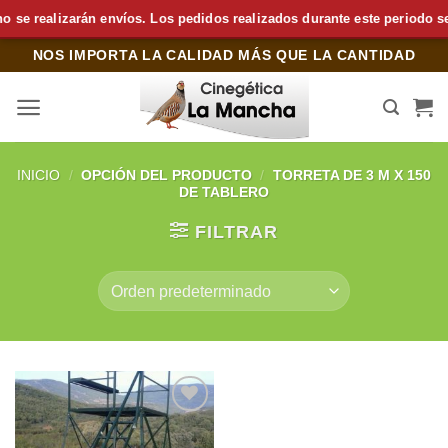
e realizarán envíos. Los pedidos realizados durante este periodo se pr
Saltar
NOS IMPORTA LA CALIDAD MÁS QUE LA CANTIDAD
al
contenido
INICIO
/
OPCIÓN DEL PRODUCTO
/
TORRETA DE 3 M X 150
DE TABLERO
FILTRAR
Añadir
a la