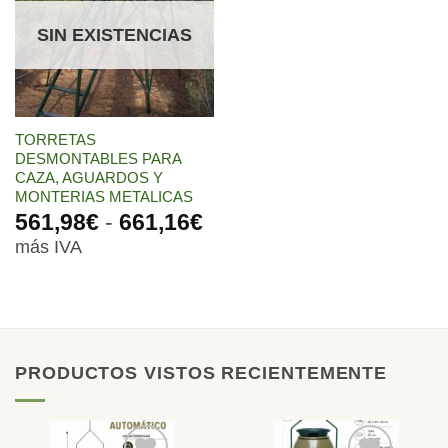
lista de
deseos
SIN EXISTENCIAS
TORRETAS
DESMONTABLES PARA
CAZA, AGUARDOS Y
MONTERIAS METALICAS
Rango
561,98
€
-
661,16
€
de
más IVA
precios:
desde
561,98€
hasta
661,16€
PRODUCTOS VISTOS RECIENTEMENTE