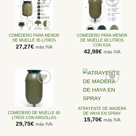
Añadir
Añadir
a la
a la
lista de
lista de
deseos
deseos
COMEDERO PARA MENOR
COMEDERO PARA MENOR
DE MUELLE 35 LITROS
DE MUELLE 60 LITROS
CON ASA
27,27
€
más IVA
42,98
€
más IVA
Añadir
Añadir
a la
a la
lista de
lista de
ATRAYENTE DE MADERA
deseos
deseos
COMEDERO DE MUELLE 60
DE HAYA EN SPRAY
LTROS CON ARGOLLAS
15,70
€
más IVA
29,75
€
más IVA