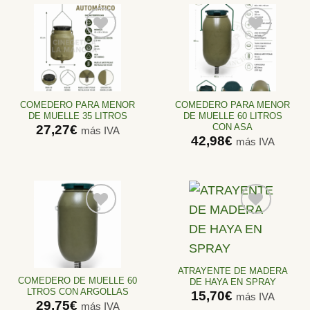
Añadir
Añadir
a la
a la
lista de
lista de
deseos
deseos
COMEDERO PARA MENOR
COMEDERO PARA MENOR
DE MUELLE 35 LITROS
DE MUELLE 60 LITROS
CON ASA
27,27
€
más IVA
42,98
€
más IVA
Añadir
Añadir
a la
a la
lista de
lista de
ATRAYENTE DE MADERA
deseos
deseos
COMEDERO DE MUELLE 60
DE HAYA EN SPRAY
LTROS CON ARGOLLAS
15,70
€
más IVA
29,75
€
más IVA