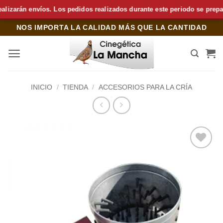
rán envíos. Los pedidos realizados durante este periodo se prepararán
Saltar
NOS IMPORTA LA CALIDAD MÁS QUE LA CANTIDAD
al
contenido
INICIO
/
TIENDA
/
ACCESORIOS PARA LA CRÍA
Añadir
a la
lista de
deseos