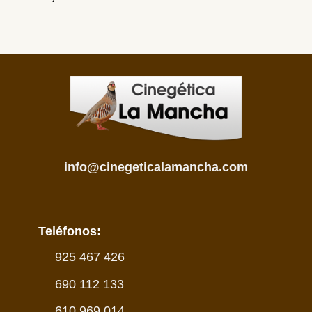
info@cinegeticalamancha.com
Teléfonos:
925 467 426
690 112 133
610 969 014