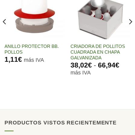
a la
a la
lista de
lista de
deseos
deseos
ANILLO PROTECTOR BB.
CRIADORA DE POLLITOS
POLLOS
CUADRADA EN CHAPA
GALVANIZADA
1,11
€
más IVA
Ran
38,02
€
-
66,94
€
de
más IVA
preci
desd
38,0
hast
66,9
PRODUCTOS VISTOS RECIENTEMENTE