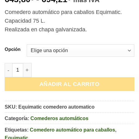
de
Comedero automático para caballos Equimatic.
precios:
Capacidad 75 L.
desde
Realizada en chapa galvanizada.
643,80€
hasta
694,21€
Opción
COMEDERO AUTOMÁTICO EQUIMATIC cantidad
AÑADIR AL CARRITO
SKU:
Equimatic comedero automatico
Categoría:
Comederos automáticos
Etiquetas:
Comedero automático para caballos
,
Equimatic