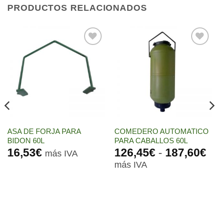
PRODUCTOS RELACIONADOS
Añadir
Añadir
a la
a la
lista de
lista de
deseos
deseos
ASA DE FORJA PARA
COMEDERO AUTOMATICO
BIDON 60L
PARA CABALLOS 60L
R
16,53
€
126,45
€
-
187,60
€
más IVA
de
más IVA
pr
de
12
ha