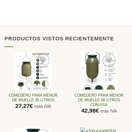
18
PRODUCTOS VISTOS RECIENTEMENTE
Añadir
Añadir
a la
a la
lista de
lista de
deseos
deseos
COMEDERO PARA MENOR
COMEDERO PARA MENOR
DE MUELLE 35 LITROS
DE MUELLE 60 LITROS
CON ASA
27,27
€
más IVA
42,98
€
más IVA