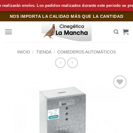
izarán envíos. Los pedidos realizados durante este periodo se prepara
Saltar
NOS IMPORTA LA CALIDAD MÁS QUE LA CANTIDAD
al
contenido
INICIO
/
TIENDA
/
COMEDEROS AUTOMÁTICOS
Añadir
a la
lista de
deseos