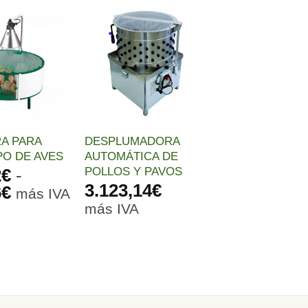
Añadir
Añadir
a la
a la
lista de
lista de
deseos
deseos
A PARA
DESPLUMADORA
PO DE AVES
AUTOMÁTICA DE
POLLOS Y PAVOS
2
€
-
3.123,14
€
Rango
6
€
más IVA
de
más IVA
precios:
desde
129,52€
hasta
148,76€