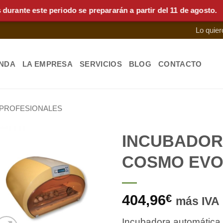
nte este periodo se prepararán a partir del 11 de agosto.
Lo quier
ENDA
LA EMPRESA
SERVICIOS
BLOG
CONTACTO
 PROFESIONALES
INCUBADOR
COSMO EV
Añadir
a la
lista de
404,96
€
deseos
más IVA
Incubadora automátic