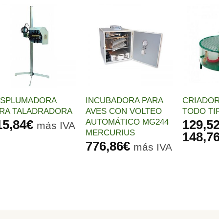
Añadir
Añadir
a la
a la
lista de
lista de
deseos
deseos
ESPLUMADORA
INCUBADORA PARA
CRIADOR
RA TALADRADORA
AVES CON VOLTEO
TODO TI
AUTOMÁTICO MG244
15,84
€
129,5
más IVA
MERCURIUS
148,7
776,86
€
io
más IVA
al
3€.