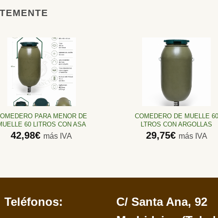
NTEMENTE
Añadir
Añadir
a la
a la
lista de
lista de
deseos
deseos
OMEDERO PARA MENOR DE
COMEDERO DE MUELLE 6
MUELLE 60 LITROS CON ASA
LTROS CON ARGOLLAS
42,98
€
29,75
€
más IVA
más IVA
Teléfonos:
C/ Santa Ana, 92