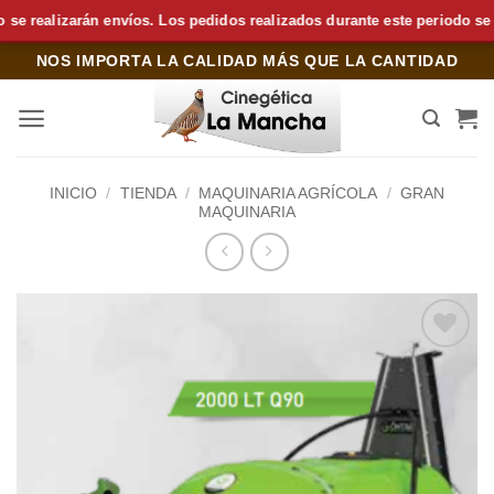
realizarán envíos. Los pedidos realizados durante este periodo se pre
Saltar
NOS IMPORTA LA CALIDAD MÁS QUE LA CANTIDAD
al
contenido
INICIO
/
TIENDA
/
MAQUINARIA AGRÍCOLA
/
GRAN
MAQUINARIA
Añadir
a la
lista de
deseos