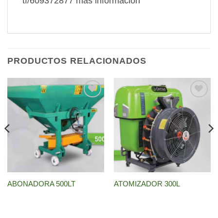
tf/609372877 mas información
PRODUCTOS RELACIONADOS
Añadir
Añadir
a la
a la
lista de
lista de
deseos
deseos
ABONADORA 500LT
ATOMIZADOR 300L