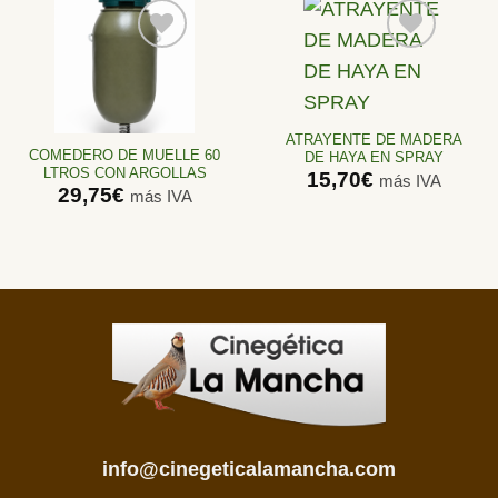
Añadir
Añadir
a la
a la
lista de
lista de
ATRAYENTE DE MADERA
deseos
deseos
COMEDERO DE MUELLE 60
DE HAYA EN SPRAY
LTROS CON ARGOLLAS
15,70
€
más IVA
29,75
€
más IVA
info@cinegeticalamancha.com