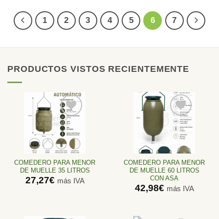
desde
561,98€
1
2
3
4
5
6
7
hasta
661,16€
PRODUCTOS VISTOS RECIENTEMENTE
Añadir
Añadir
a la
a la
lista de
lista de
deseos
deseos
COMEDERO PARA MENOR
COMEDERO PARA MENOR
DE MUELLE 35 LITROS
DE MUELLE 60 LITROS
CON ASA
27,27
€
más IVA
42,98
€
más IVA