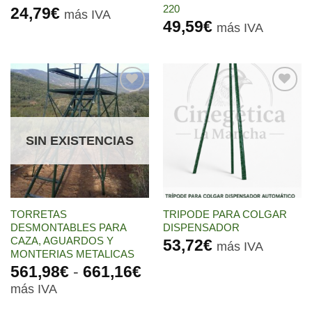
220
24,79
€
más IVA
49,59
€
más IVA
Añadir
Añadir
a la
a la
lista de
lista de
deseos
deseos
SIN EXISTENCIAS
TORRETAS
TRIPODE PARA COLGAR
DESMONTABLES PARA
DISPENSADOR
CAZA, AGUARDOS Y
53,72
€
más IVA
MONTERIAS METALICAS
Rango
561,98
€
-
661,16
€
de
más IVA
precios: