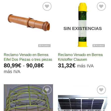
Añadir
Añadir
a la
a la
lista de
lista de
deseos
deseos
SIN EXISTENCIAS
Reclamo Venado en Berrea
Reclamo Venado en Berrea
Eifel Dos Piezas o tres piezas
Kristoffer Clausen
Rango
80,99
€
-
90,08
€
31,32
€
más IVA
de
más IVA
precios:
desde
80,99€
hasta
90,08€
Añadir
Añadir
a la
a la
lista de
lista de
deseos
deseos