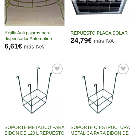
Rejilla Anti pajaros para
REPUESTO PLACA SOLAR
dispensador Automatico
24,79
€
más IVA
6,61
€
más IVA
Añadir
Añadir
a la
a la
lista de
lista de
deseos
deseos
SOPORTE METÁLICO PARA
SOPORTE O ESTRUCTURA
BIDÓN DE 120 L REPUESTO
METALICA PARA BIDON DE