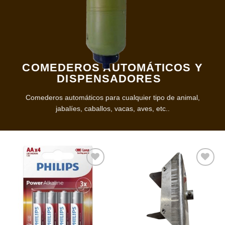
COMEDEROS AUTOMÁTICOS Y
DISPENSADORES
Comederos automáticos para cualquier tipo de animal,
jabalíes, caballos, vacas, aves, etc..
Añadir
Añadir
a la
a la
lista de
lista de
deseos
deseos