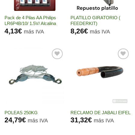
Pack de 4 Pilas AA Philips
PLATILLO GIRATORIO (
LR6P4B/10/ 1.5V/ Alcalina
FEEDERKIT)
4,13
€
8,26
€
más IVA
más IVA
Añadir
Añadir
a la
a la
lista de
lista de
deseos
deseos
POLEAS 250KG
RECLAMO DE JABALI EIFEL
24,79
€
31,32
€
más IVA
más IVA