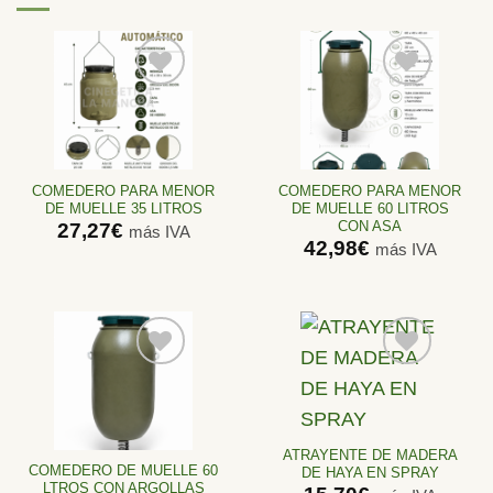
Añadir
Añadir
a la
a la
lista de
lista de
deseos
deseos
COMEDERO PARA MENOR
COMEDERO PARA MENOR
DE MUELLE 35 LITROS
DE MUELLE 60 LITROS
CON ASA
27,27
€
más IVA
42,98
€
más IVA
Añadir
Añadir
a la
a la
lista de
lista de
ATRAYENTE DE MADERA
deseos
deseos
COMEDERO DE MUELLE 60
DE HAYA EN SPRAY
LTROS CON ARGOLLAS