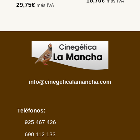
15,70
€
más IVA
29,75
€
más IVA
info@cinegeticalamancha.com
Teléfonos:
925 467 426
690 112 133