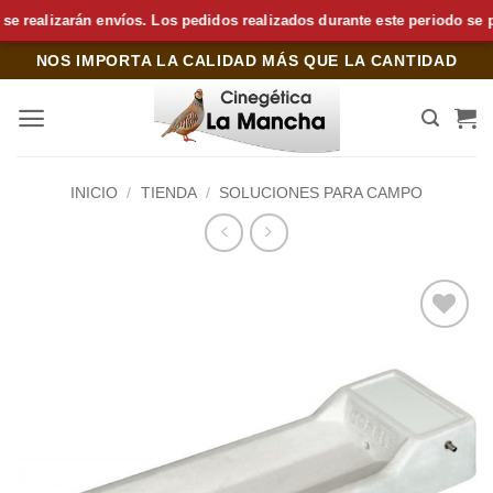
alizarán envíos. Los pedidos realizados durante este periodo se prepa
Saltar
NOS IMPORTA LA CALIDAD MÁS QUE LA CANTIDAD
al
contenido
INICIO
/
TIENDA
/
SOLUCIONES PARA CAMPO
Añadir
a la
lista de
deseos