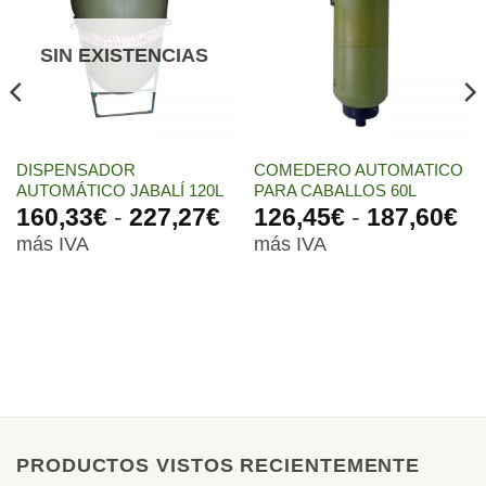
a la
a la
lista de
lista de
deseos
deseos
SIN EXISTENCIAS
DISPENSADOR
COMEDERO AUTOMATICO
AUTOMÁTICO JABALÍ 120L
PARA CABALLOS 60L
ango
Rango
R
160,33
€
-
227,27
€
126,45
€
-
187,60
€
e
de
de
más IVA
más IVA
recios:
precios:
pr
esde
desde
de
61,16€
160,33€
12
asta
hasta
ha
20,66€
227,27€
18
PRODUCTOS VISTOS RECIENTEMENTE