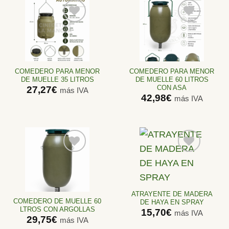
Añadir
Añadir
a la
a la
lista de
lista de
deseos
deseos
COMEDERO PARA MENOR
COMEDERO PARA MENOR
DE MUELLE 35 LITROS
DE MUELLE 60 LITROS
CON ASA
27,27
€
más IVA
42,98
€
más IVA
Añadir
Añadir
a la
a la
lista de
lista de
ATRAYENTE DE MADERA
deseos
deseos
COMEDERO DE MUELLE 60
DE HAYA EN SPRAY
LTROS CON ARGOLLAS
15,70
€
más IVA
29,75
€
más IVA