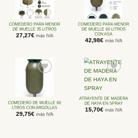
Añadir
Añadir
a la
a la
lista de
lista de
deseos
deseos
COMEDERO PARA MENOR
COMEDERO PARA MENOR
DE MUELLE 35 LITROS
DE MUELLE 60 LITROS
CON ASA
27,27
€
más IVA
42,98
€
más IVA
Añadir
Añadir
a la
a la
lista de
lista de
ATRAYENTE DE MADERA
deseos
deseos
COMEDERO DE MUELLE 60
DE HAYA EN SPRAY
LTROS CON ARGOLLAS
15,70
€
más IVA
29,75
€
más IVA