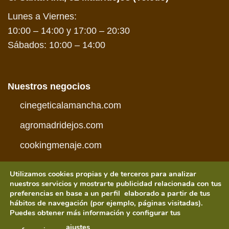
Lunes a Viernes:
10:00 – 14:00 y 17:00 – 20:30
Sábados: 10:00 – 14:00
Nuestros negocios
cinegeticalamancha.com
agromadridejos.com
cookingmenaje.com
Utilizamos cookies propias y de terceros para analizar
nuestros servicios y mostrarte publicidad relacionada con tus
preferencias en base a un perfil elaborado a partir de tus
hábitos de navegación (por ejemplo, páginas visitadas).
Visa
PayPal
MasterCard
American
Credit
Visa
Puedes obtener más información y configurar tus
Express
Card
Electron
CONDICIONES DE COMPRA
POLÍTICA DE PRIVACIDAD
ajustes