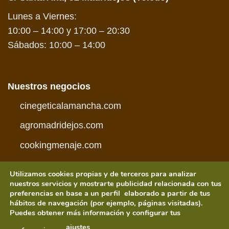
Lunes a Viernes:
10:00 – 14:00 y 17:00 – 20:30
Sábados: 10:00 – 14:00
Nuestros negocios
cinegeticalamancha.com
agromadridejos.com
cookingmenaje.com
Utilizamos cookies propias y de terceros para analizar
nuestros servicios y mostrarte publicidad relacionada con tus
preferencias en base a un perfil elaborado a partir de tus
hábitos de navegación (por ejemplo, páginas visitadas).
Visa
PayPal
MasterCard
American
Credit
Visa
Puedes obtener más información y configurar tus
Express
Card
Electron
CONDICIONES DE COMPRA
POLÍTICA DE PRIVACIDAD
ajustes