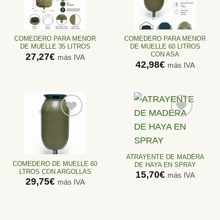
Añadir
Añadir
a la
a la
lista de
lista de
deseos
deseos
COMEDERO PARA MENOR
COMEDERO PARA MENOR
DE MUELLE 35 LITROS
DE MUELLE 60 LITROS
CON ASA
27,27
€
más IVA
42,98
€
más IVA
Añadir
Añadir
a la
a la
lista de
lista de
ATRAYENTE DE MADERA
deseos
deseos
COMEDERO DE MUELLE 60
DE HAYA EN SPRAY
LTROS CON ARGOLLAS
15,70
€
más IVA
29,75
€
más IVA