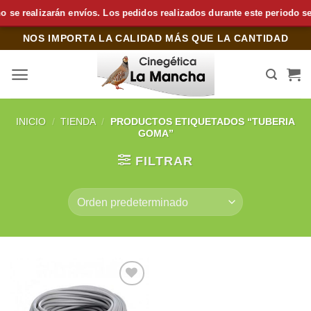
 realizarán envíos. Los pedidos realizados durante este periodo se pr
Saltar
NOS IMPORTA LA CALIDAD MÁS QUE LA CANTIDAD
al
contenido
INICIO
/
TIENDA
/
PRODUCTOS ETIQUETADOS “TUBERIA
GOMA”
FILTRAR
Añadir
a la