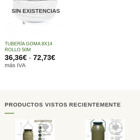
lista de
deseos
SIN EXISTENCIAS
TUBERÍA GOMA 8X14
ROLLO 50M
Rango
36,36
€
-
72,73
€
de
más IVA
precios:
desde
36,36€
hasta
72,73€
PRODUCTOS VISTOS RECIENTEMENTE