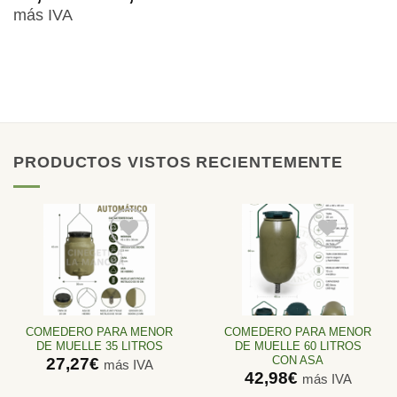
de
más IVA
precios:
desde
72,73€
hasta
138,84€
PRODUCTOS VISTOS RECIENTEMENTE
Añadir
Añadir
a la
a la
lista de
lista de
deseos
deseos
COMEDERO PARA MENOR
COMEDERO PARA MENOR
DE MUELLE 35 LITROS
DE MUELLE 60 LITROS
CON ASA
27,27
€
más IVA
42,98
€
más IVA