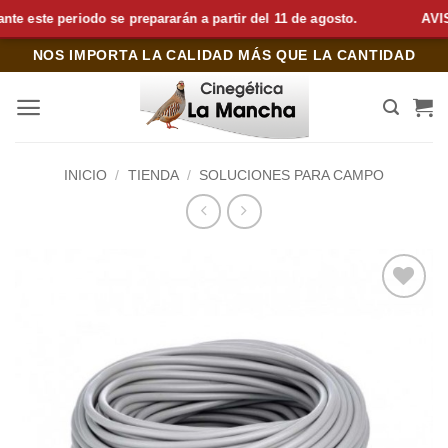
este periodo se prepararán a partir del 11 de agosto.
AVISO 
Saltar
NOS IMPORTA LA CALIDAD MÁS QUE LA CANTIDAD
al
contenido
INICIO
/
TIENDA
/
SOLUCIONES PARA CAMPO
Añadir
a la
lista de
deseos