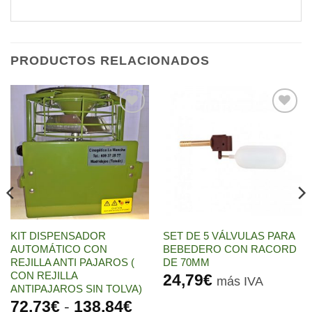
PRODUCTOS RELACIONADOS
Añadir
Añadir
a la
a la
lista de
lista de
deseos
deseos
KIT DISPENSADOR
SET DE 5 VÁLVULAS PARA
AUTOMÁTICO CON
BEBEDERO CON RACORD
REJILLA ANTI PAJAROS (
DE 70MM
CON REJILLA
24,79
€
más IVA
ANTIPAJAROS SIN TOLVA)
Rango
72,73
€
-
138,84
€