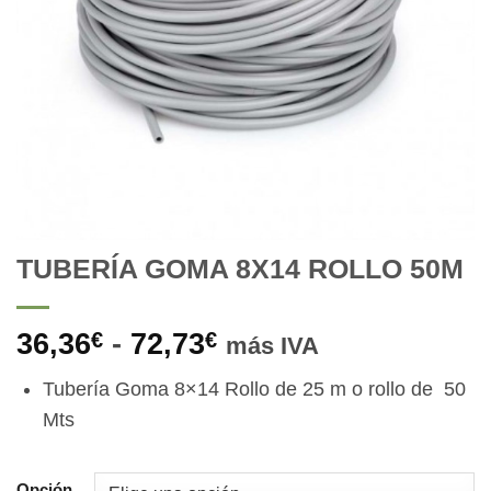
TUBERÍA GOMA 8X14 ROLLO 50M
Rango
36,36
-
72,73
€
€
más IVA
de
Tubería Goma 8×14 Rollo de 25 m o rollo de 50
precios:
Mts
desde
36,36€
hasta
Opción