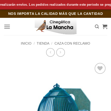
arán envíos. Los pedidos realizados durante este periodo se preparará
Saltar
NOS IMPORTA LA CALIDAD MÁS QUE LA CANTIDAD
al
contenido
INICIO
/
TIENDA
/
CAZA CON RECLAMO
Añadir
a la
lista de
deseos