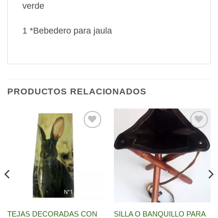
verde
1 *Bebedero para jaula
PRODUCTOS RELACIONADOS
Añadir
Añadir
a la
a la
lista de
lista de
deseos
deseos
TEJAS DECORADAS CON
SILLA O BANQUILLO PARA