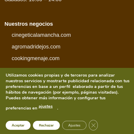
Nuestros negocios
cinegeticalamancha.com
agromadridejos.com
cookingmenaje.com
Utilizamos cookies propias y de terceros para analizar
nuestros servicios y mostrarte publicidad relacionada con tus
preferencias en base a un perfil elaborado a partir de tus
hábitos de navegación (por ejemplo, páginas visitadas).
Visa
PayPal
MasterCard
American
Credit
Visa
Puedes obtener más información y configurar tus
Express
Card
Electron
CONDICIONES DE COMPRA
POLÍTICA DE PRIVACIDAD
ajustes
preferencias en
.
POLÍTICA DE COOKIES
AVISO LEGAL
Copyright 2026 ©
cinegeticalamancha.com
| Hecho a
CERRAR EL BANNE
Aceptar
Rechazar
Ajustes
mano y con mucho
por
UNBUENPLAN GROUP