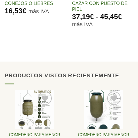
CONEJOS O LIEBRES
CAZAR CON PUESTO DE
PIEL
16,53
€
más IVA
Ran
37,19
€
-
45,45
€
de
más IVA
preci
desd
37,1
hast
45,4
PRODUCTOS VISTOS RECIENTEMENTE
Añadir
Añadir
a la
a la
lista de
lista de
deseos
deseos
COMEDERO PARA MENOR
COMEDERO PARA MENOR