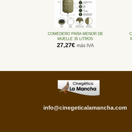
Añadir
a la
lista de
deseos
COMEDERO PARA MENOR DE
C
MUELLE 35 LITROS
27,27
€
más IVA
info@cinegeticalamancha.com