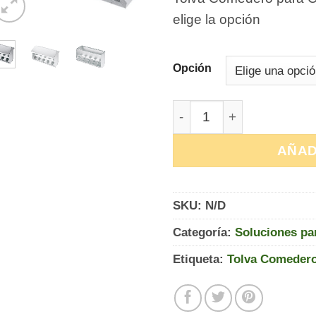
elige la opción
Opción
Tolva Comedero para Con
AÑAD
SKU:
N/D
Categoría:
Soluciones pa
Etiqueta:
Tolva Comedero