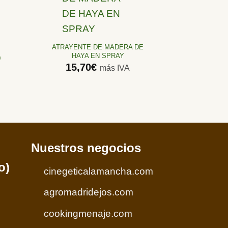
Añadir
a la
lista de
ATRAYENTE DE MADERA DE
deseos
HAYA EN SPRAY
0
15,70
€
más IVA
Nuestros negocios
o)
cinegeticalamancha.com
agromadridejos.com
cookingmenaje.com