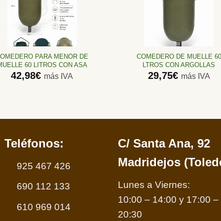
Añadir
Añadir
a la
a la
lista de
lista de
deseos
deseos
OMEDERO PARA MENOR DE
COMEDERO DE MUELLE 6
MUELLE 60 LITROS CON ASA
LTROS CON ARGOLLAS
42,98
€
29,75
€
más IVA
más IVA
Teléfonos:
C/ Santa Ana, 92
Madridejos (Toled
925 467 426
Lunes a Viernes:
690 112 133
10:00 – 14:00 y 17:00 –
610 969 014
20:30