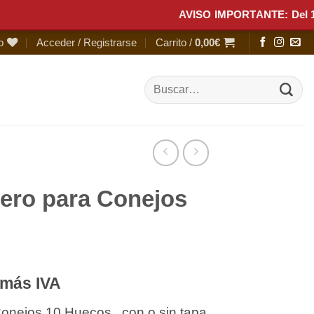
AVISO IMPORTANTE: Del 1 al 10 
o
Acceder / Registrarse
Carrito /
0,00
€
Buscar
por:
ero para Conejos
Rango
más IVA
de
onejos 10 Huecos , con o sin tapa