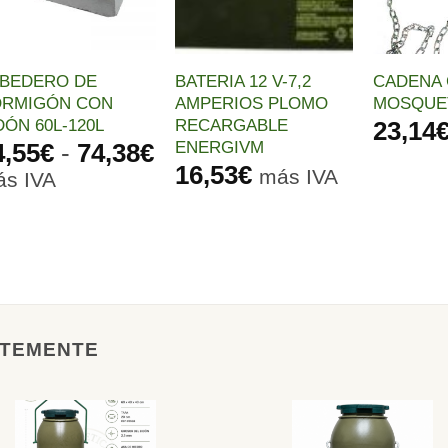
BEDERO DE
BATERIA 12 V-7,2
CADENA
RMIGÓN CON
AMPERIOS PLOMO
MOSQUE
DÓN 60L-120L
RECARGABLE
23,14
ENERGIVM
Rango
4,55
€
-
74,38
€
16,53
€
de
más IVA
s IVA
precios:
desde
54,55€
hasta
74,38€
NTEMENTE