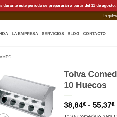
nte este periodo se prepararán a partir del 11 de agosto.
Lo quier
ENDA
LA EMPRESA
SERVICIOS
BLOG
CONTACTO
CAMPO
Tolva Comed
10 Huecos
Añadir
a la
lista de
38,84
€
-
55,37
€
deseos
Tolva Comedero para C