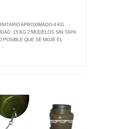
UNITARIO APROXIMADO-4 KG
IDAD 15 KG
2 MODELOS
SIN TAPA
O POSIBLE QUE SE MOJE EL
Añadir
Añadir
a la
a la
lista de
lista de
deseos
deseos