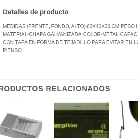
Detalles de producto
MEDIDAS (FRENTE, FONDO, ALTO)-63X40X36 CM
PESO 
MATERIAL-CHAPA GALVANIZADA
COLOR-METAL
CAPAC
CON TAPA EN FORMA DE TEJADILLO PARA EVITAR EN L
PIENSO
RODUCTOS RELACIONADOS
Añadir
Añadir
a la
a la
lista de
lista de
deseos
deseos