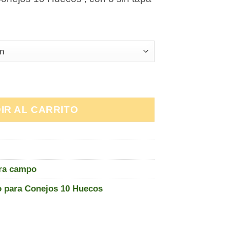
precios:
desde
38,84€
hasta
55,37€
ejos 10 Huecos cantidad
IR AL CARRITO
ra campo
 para Conejos 10 Huecos